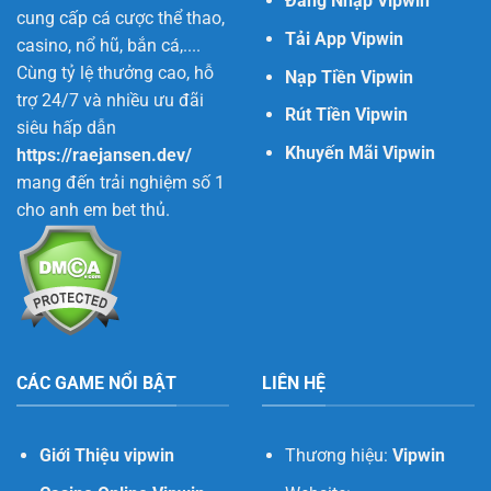
Đăng Nhập Vipwin
cung cấp cá cược thể thao,
Tải App Vipwin
casino, nổ hũ, bắn cá,....
Cùng tỷ lệ thưởng cao, hỗ
Nạp Tiền Vipwin
trợ 24/7 và nhiều ưu đãi
Rút Tiền Vipwin
siêu hấp dẫn
Khuyến Mãi Vipwin
https://raejansen.dev/
mang đến trải nghiệm số 1
cho anh em bet thủ.
CÁC GAME NỔI BẬT
LIÊN HỆ
Giới Thiệu vipwin
Thương hiệu:
Vipwin